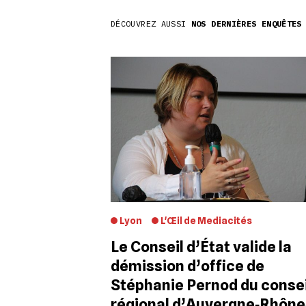
DÉCOUVREZ AUSSI
NOS DERNIÈRES ENQUÊTES
Lyon
L'Œil de Mediacités
Le Conseil d’État valide la
démission d’office de
Stéphanie Pernod du consei
régional d’Auvergne‐Rhône