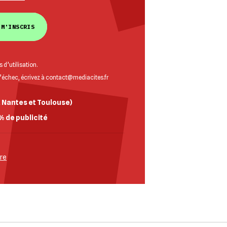
 M'INSCRIS
 d’utilisation
.
d’échec, écrivez à
contact@mediacites.fr
, Nantes et Toulouse)
% de publicité
bre