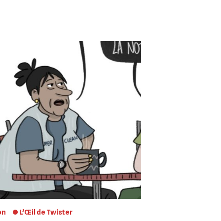
on
L’Œil de Twister