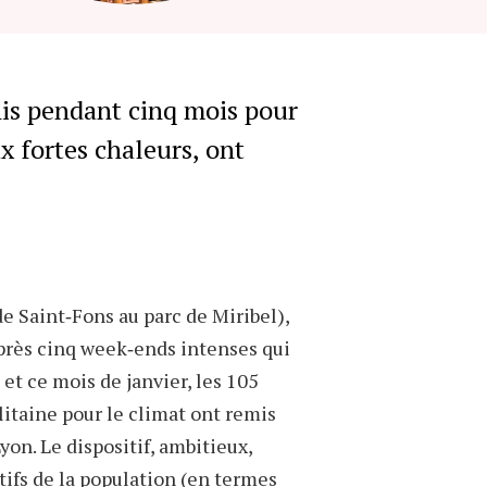
rte-parole de la « Convention métropolitaine
 climat ». Photo : NB/Mediacités.
is pendant cinq mois pour
ux fortes chaleurs, ont
(de Saint‐Fons au parc de Miribel),
près cinq week‐ends intenses qui
et ce mois de janvier, les 105
taine pour le climat ont remis
Lyon. Le dispositif, ambitieux,
tifs de la population (en termes