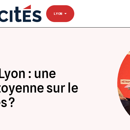
NANTES
Se connecter
TOULOUSE
LYON
Lyon : une
toyenne sur le
s ?