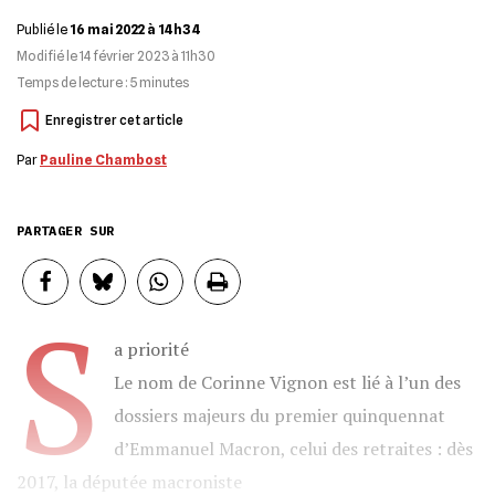
Publié le
16 mai 2022 à 14h34
Modifié le
14 février 2023 à 11h30
Temps de lecture :
5
minutes
Par
Pauline Chambost
PARTAGER SUR
S
a priorité
Le nom de Corinne Vignon est lié à l’un des
dossiers majeurs du premier quinquennat
d’Emmanuel Macron, celui des retraites : dès
2017, la députée macroniste