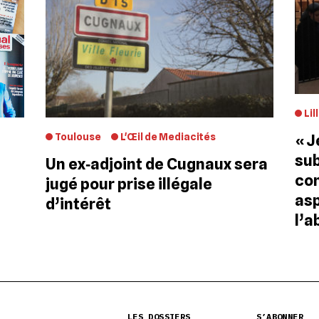
Lil
« J
Toulouse
L'Œil de Mediacités
sub
Un ex‐adjoint de Cugnaux sera
co
jugé pour prise illégale
asp
d’intérêt
l’a
LES DOSSIERS
S’ABONNER