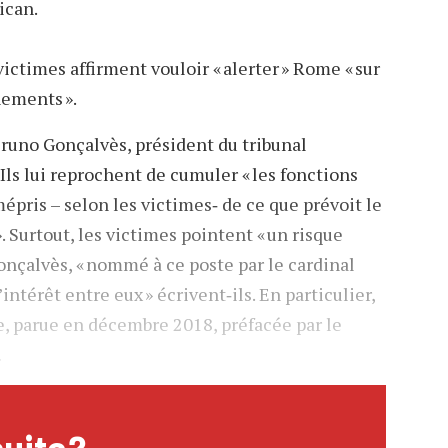
ican.
ictimes affirment vouloir « alerter » Rome « sur
ements ».
Bruno Gonçalvès, président du tribunal
ls lui reprochent de cumuler « les fonctions
mépris – selon les victimes‐ de ce que prévoit le
». Surtout, les victimes pointent « un risque
onçalvès, « nommé à ce poste par le cardinal
’intérêt entre eux » écrivent‐ils. En particulier,
e, parue en décembre 2018, préfacée par le
…