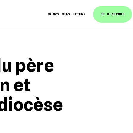
NOS NEWSLETTERS
JE M’ABONNE
du père
n et
 diocèse