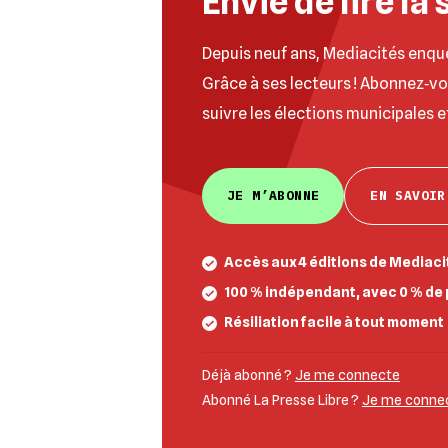
Envie de lire la 
Depuis neuf ans, Mediacités enqu
Grâce à ses lecteurs ! Abonnez‐v
suivre les élections municipales e
JE M’ABONNE
EN SAVOIR
Accès aux 4 éditions de Mediacit
100 % indépendant, avec 0 % de 
Résiliation facile à tout moment
Déjà abonné ?
Je me connecte
Abonné La Presse Libre ?
Je me connect