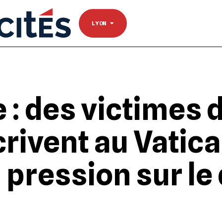
NANTES
Se connecter
TOULOUSE
LYON
 : des victimes 
rivent au Vatica
 pression sur le