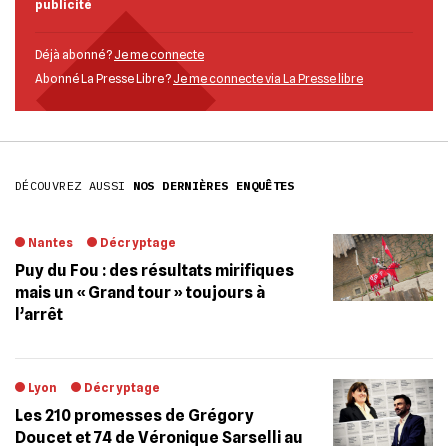
publicité
Déjà abonné ?
Je me connecte
Abonné La Presse Libre ?
Je me connecte via La Presse libre
DÉCOUVREZ AUSSI
NOS DERNIÈRES ENQUÊTES
Nantes
Décryptage
Puy du Fou : des résultats mirifiques
mais un « Grand tour » toujours à
l’arrêt
Lyon
Décryptage
Les 210 promesses de Grégory
Doucet et 74 de Véronique Sarselli au