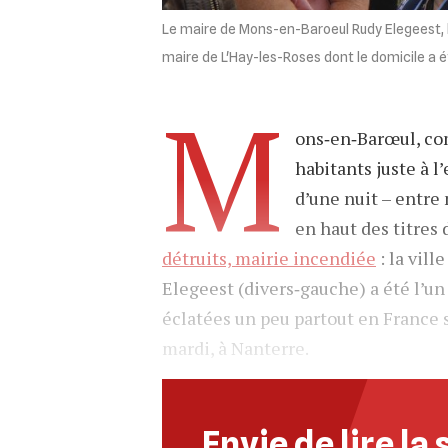
Le maire de Mons-en-Baroeul Rudy Elegeest, le
maire de L'Hay-les-Roses dont le domicile a é
M
ons‐en‐Barœul, co
habitants juste à l’
d’une nuit – entre 
en haut des titres 
détruits, mairie incendiée
: la vill
Elegeest (divers‐gauche) a été l’u
éclatées un peu partout en France s
mardi, à Nanterre.
Envie de lire la 