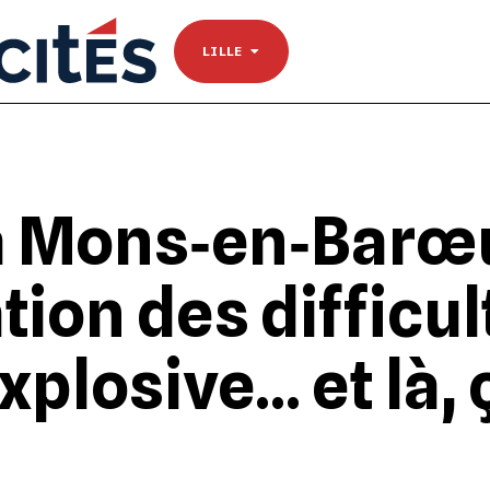
NANTES
Se connecter
TOULOUSE
LILLE
 Mons‐en‐Barœul
ion des difficul
xplosive… et là, 