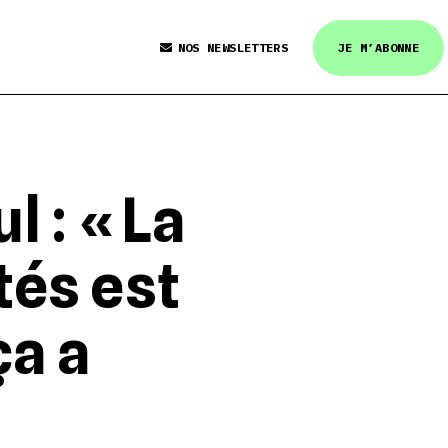
NOS NEWSLETTERS
JE M’ABONNE
 : « La
tés est
ça a