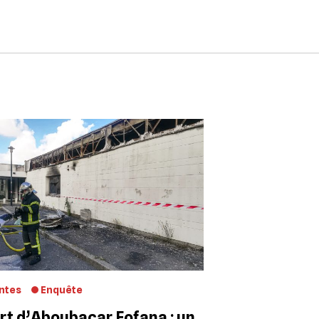
ntes
Enquête
t d’Aboubacar Fofana : un