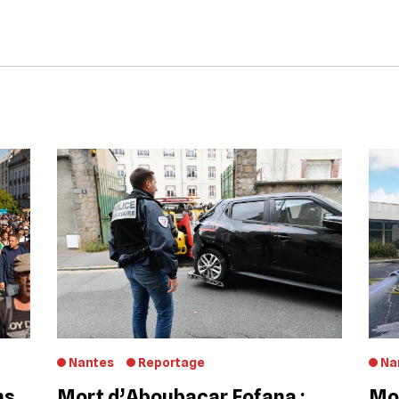
Nantes
Reportage
Na
ns
Mort d’Aboubacar Fofana :
Mor