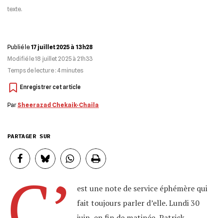
texte.
Publié le
17 juillet 2025 à 13h28
Modifié le
18 juillet 2025 à 21h33
Temps de lecture :
4
minutes
Par
Sheerazad Chekaik-Chaila
PARTAGER SUR
C’
est une note de service éphémère qui
fait toujours parler d’elle. Lundi 30
juin, en fin de matinée, Patrick