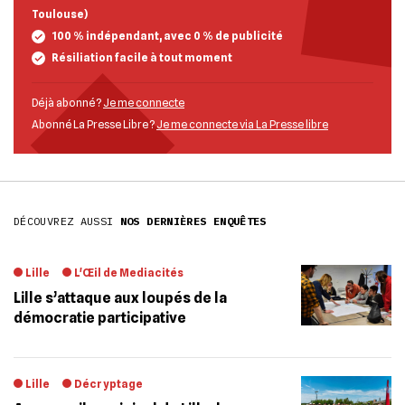
Toulouse)
100 % indépendant, avec 0 % de publicité
Résiliation facile à tout moment
Déjà abonné ?
Je me connecte
Abonné La Presse Libre ?
Je me connecte via La Presse libre
DÉCOUVREZ AUSSI
NOS DERNIÈRES ENQUÊTES
Lille
L'Œil de Mediacités
Lille s’attaque aux loupés de la
démocratie participative
Lille
Décryptage