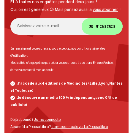
Et à toutes nos enquêtes pendant deux jours !
Oui, on est généreux 😉 Mais pensez aussi à
vous abonner
!
JE M'INSCRIS
En renseignant votre adresse, vous acceptez nos
conditions générales
d’utilisation
.
Mediacités s’engage à ne pas céder votre adresse à des tiers. En cas d’échec,
écrivez à
contact@mediacites.fr
J’accède aux 4 éditions de Mediacités (Lille, Lyon, Nantes
et Toulouse)
Je découvre un média 100 % indépendant, avec 0 % de
publicité
Déjà abonné ?
Je me connecte
Abonné La Presse Libre ?
Je me connecte via La Presse libre