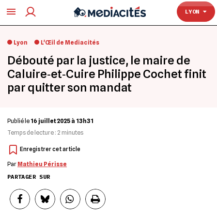
TOULOUSE
LYON
Lyon
L'Œil de Mediacités
Débouté par la justice, le maire de
Caluire‐et‐Cuire Philippe Cochet finit
par quitter son mandat
Publié le
16 juillet 2025 à 13h31
Temps de lecture :
2
minutes
Par
Mathieu Périsse
PARTAGER SUR