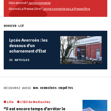
Déjà abonné ?
Je me connecte
Abonné La Presse Libre ?
Je me connecte via La Presse libre
DOSSIER LIÉ
Lycée Averroès : les
dessous d’un
acharnement d’État
33 ARTICLES
DÉCOUVREZ AUSSI
NOS DERNIÈRES ENQUÊTES
Lille
L'Œil de Mediacités
“Il est encore temps d’arrêter le