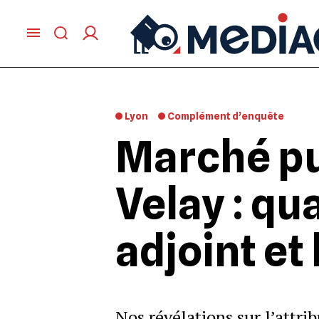
Lyon
Complément d’enquête
Marché pu
Velay : qu
adjoint et
Nos révélations sur l’attri