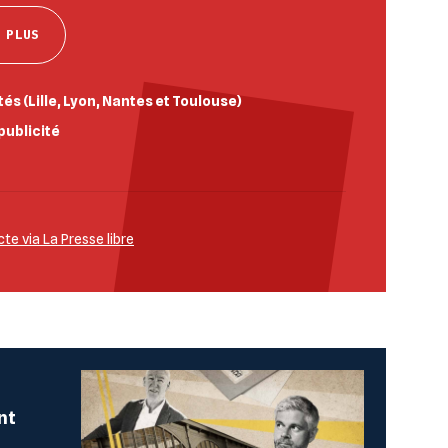
 PLUS
és (Lille, Lyon, Nantes et Toulouse)
publicité
e via La Presse libre
nt