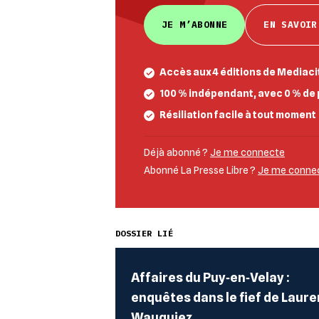
JE M’ABONNE
EN SAVOIR
Accès aux 4 éditions de Mediacit
100 % indépendant, avec 0 % de 
Résiliation facile à tout moment
Déjà abonné ?
Je me connecte
Abonné La Presse Libre ?
Je me connect
DOSSIER LIÉ
Affaires du Puy‐en‐Velay :
enquêtes dans le fief de Laure
Wauquiez