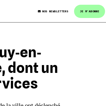
NOS NEWSLETTERS
JE M’ABONNE
uy‐en‐
e, dont un
rvices
de la ville ont déclenché