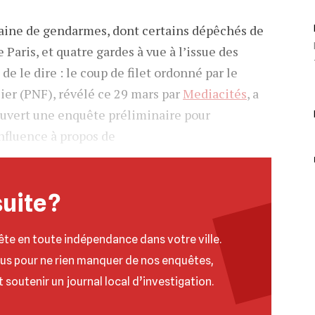
aine de gendarmes, dont certains dépêchés de
Paris, et quatre gardes à vue à l’issue des
 de le dire : le coup de filet ordonné par le
ier (PNF), révélé ce 29 mars par
Mediacités
, a
 ouvert une enquête préliminaire pour
’influence à propos de
suite ?
ête en toute indépendance dans votre ville.
ous pour ne rien manquer de nos enquêtes,
t soutenir un journal local d’investigation.