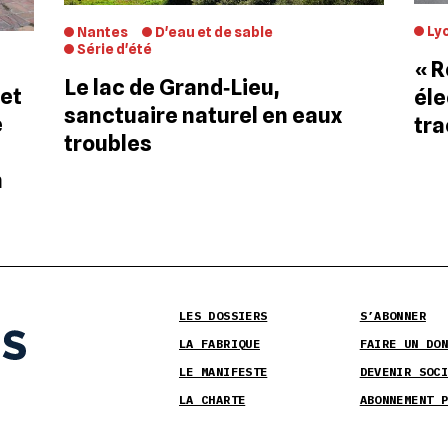
Ly
Nantes
D'eau et de sable
Série d'été
« R
Le lac de Grand‐Lieu,
 et
éle
sanctuaire naturel en eaux
e
tra
troubles
n
LES DOSSIERS
S’ABONNER
LA FABRIQUE
FAIRE UN DON
LE MANIFESTE
DEVENIR SOCI
LA CHARTE
ABONNEMENT P