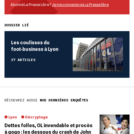
Abonné La Presse Libre ?
Je me connecte via La Presse libre
DOSSIER LIÉ
Les coulisses du
foot‐business à Lyon
37 ARTICLES
DÉCOUVREZ AUSSI
NOS DERNIÈRES ENQUÊTES
Lyon
Décryptage
Dettes folles, OL invendable et procès
à gogo : les dessous du crash de John