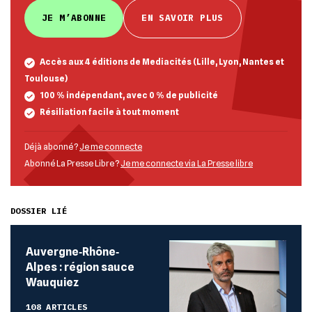
JE M’ABONNE
EN SAVOIR PLUS
Accès aux 4 éditions de Mediacités (Lille, Lyon, Nantes et
Toulouse)
100 % indépendant, avec 0 % de publicité
Résiliation facile à tout moment
Déjà abonné ?
Je me connecte
Abonné La Presse Libre ?
Je me connecte via La Presse libre
DOSSIER LIÉ
Auvergne‐Rhône‐
Alpes : région sauce
Wauquiez
108 ARTICLES