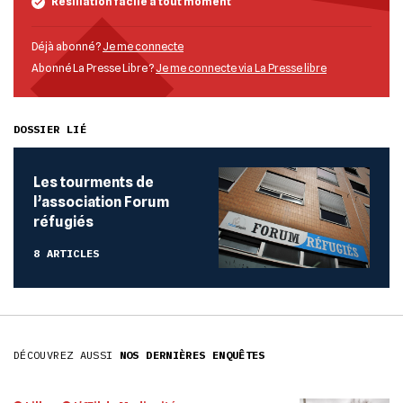
Résiliation facile à tout moment
Déjà abonné ?
Je me connecte
Abonné La Presse Libre ?
Je me connecte via La Presse libre
DOSSIER LIÉ
Les tourments de
l’association Forum
réfugiés
8 ARTICLES
DÉCOUVREZ AUSSI
NOS DERNIÈRES ENQUÊTES