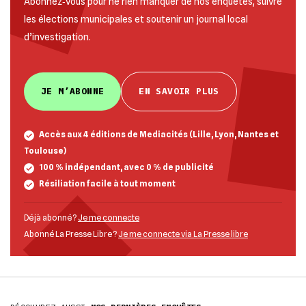
Abonnez‐vous pour ne rien manquer de nos enquêtes, suivre
les élections municipales et soutenir un journal local
d’investigation.
JE M’ABONNE
EN SAVOIR PLUS
Accès aux 4 éditions de Mediacités (Lille, Lyon, Nantes et
Toulouse)
100 % indépendant, avec 0 % de publicité
Résiliation facile à tout moment
Déjà abonné ?
Je me connecte
Abonné La Presse Libre ?
Je me connecte via La Presse libre