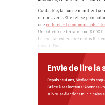
Contactée, la mairie maintient son
et non avenu. Elle refuse pour autan
que
celle‐ci est communicable à to
Un policier de terrain pour 8 000 h
Le constat est encore moins flatteur
terrain. Dans
Envie de lire la 
Depuis neuf ans, Mediacités enqu
Grâce à ses lecteurs ! Abonnez‐v
suivre les élections municipales e