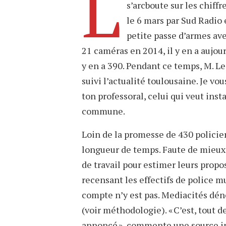
L
s’arcboute sur les chiffr
le 6 mars par Sud Radio 
petite passe d’armes avec
21 caméras en 2014, il y en a aujour
y en a 390. Pendant ce temps, M. Le
suivi l’actualité toulousaine. Je vou
ton professoral, celui qui veut ins
commune.
Loin de la promesse de 430 policiers
longueur de temps. Faute de mieux,
de travail pour estimer leurs propo
recensant les effectifs de police m
compte n’y est pas. Mediacités d
(voir méthodologie). « C’est, tout 
annoncé », commente une source i