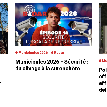
Municipales 2026
Radar
Municipales 2026 – Sécurité :
Mu
du clivage à la surenchère
a
Pol
eff
r
eff
dé