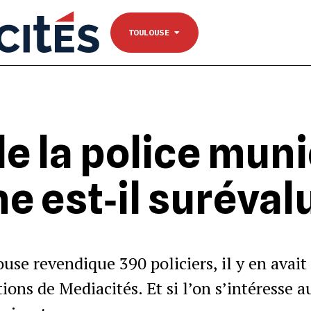
NANTES
Se connecter
TOULOUSE
TOULOUSE
 de la police mun
e est‐il surévalu
ouse revendique 390 policiers, il y en avai
ions de Mediacités. Et si l’on s’intéresse au