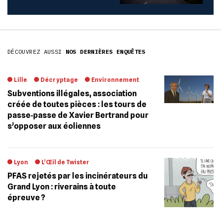
DÉCOUVREZ AUSSI
NOS DERNIÈRES ENQUÊTES
Lille
Décryptage
Environnement
Subventions illégales, association
créée de toutes pièces : les tours de
passe‐passe de Xavier Bertrand pour
s’opposer aux éoliennes
Lyon
L’Œil de Twister
PFAS rejetés par les incinérateurs du
Grand Lyon : riverains à toute
épreuve ?