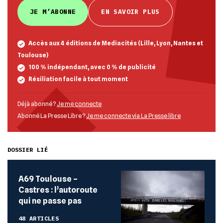
JE M’ABONNE
EN SAVOIR PLUS
Accès aux 4 éditions de Mediacités (Lille, Lyon, Nantes et
Toulouse)
100 % indépendant, avec 0 % de publicité
Résiliation facile à tout moment
Déjà abonné ?
Je me connecte
Abonné La Presse Libre ?
Je me connecte via La Presse libre
DOSSIER LIÉ
A69 Toulouse –
Castres : l’autoroute
qui ne passe pas
48 ARTICLES