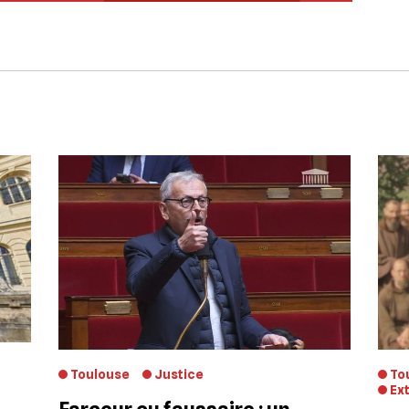
Toulouse
Justice
To
Ex
Farceur ou faussaire : un