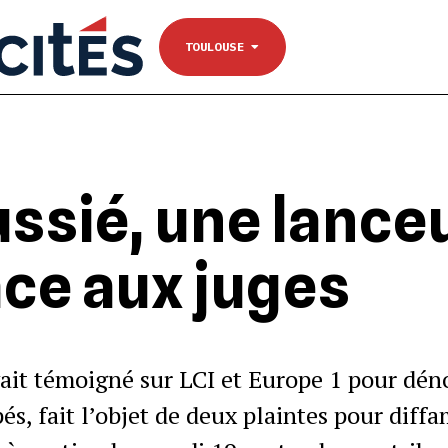
NANTES
Se connecter
TOULOUSE
TOULOUSE
ussié, une lance
ace aux juges
vait témoigné sur LCI et Europe 1 pour dén
és, fait l’objet de deux plaintes pour diff