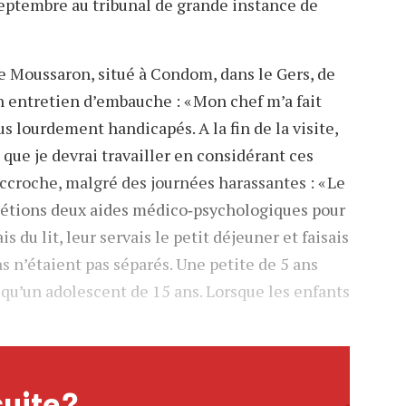
septembre au tribunal de grande instance de
de Moussaron, situé à Condom, dans le Gers, de
n entretien d’embauche : « Mon chef m’a fait
lus lourdement handicapés. A la fin de la visite,
 que je devrai travailler en considérant ces
ccroche, malgré des journées harassantes : « Le
us étions deux aides médico‐psychologiques pour
is du lit, leur servais le petit déjeuner et faisais
ons n’étaient pas séparés. Une petite de 5 ans
u’un adolescent de 15 ans. Lorsque les enfants
suite ?