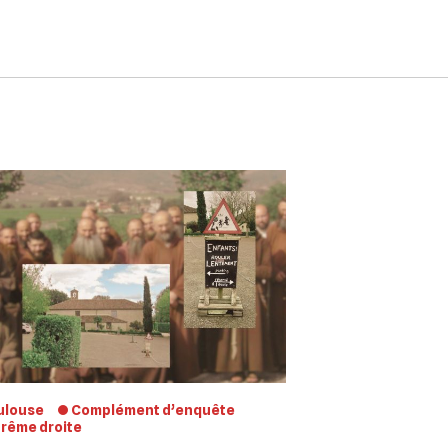
ulouse
Complément d’enquête
trême droite