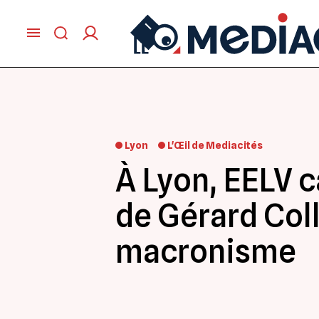
Lyon
L'Œil de Mediacités
À Lyon, EELV c
de Gérard Col
macronisme