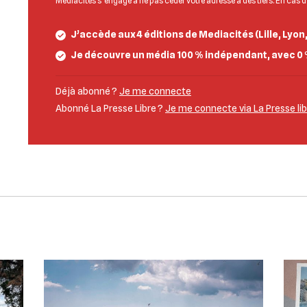
Mediacités s’engage à ne pas céder votre adresse à des tiers. En cas 
J’accède aux 4 éditions de Mediacités (Lille, Lyon
Je découvre un média 100 % indépendant, avec 0 
Déjà abonné ?
Je me connecte
Abonné La Presse Libre ?
Je me connecte via La Presse li