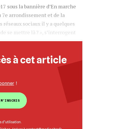
017 sous la bannière d’En marche
u 7e arrondissement et de la
 réseaux sociaux il y a quelques
 de se mettre là ? », s’interrogent
ès à cet article
bonner
!
 M'INSCRIS
 d’utilisation
.