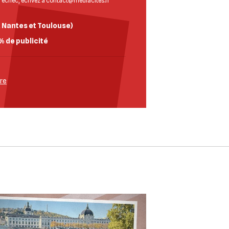
d’échec, écrivez à
contact@mediacites.fr
, Nantes et Toulouse)
% de publicité
bre