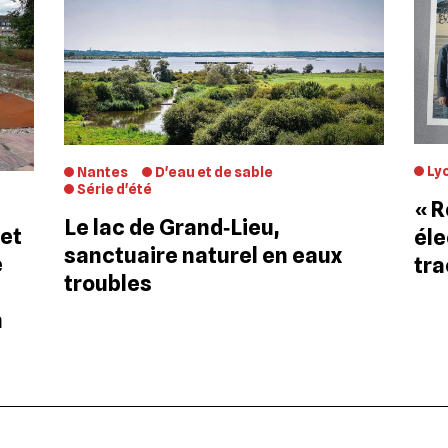
Ly
Nantes
D'eau et de sable
Série d'été
« R
Le lac de Grand‐Lieu,
 et
éle
sanctuaire naturel en eaux
e
tra
troubles
n