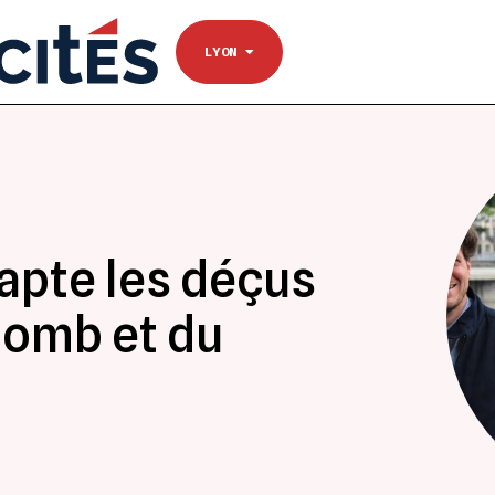
NANTES
Se connecter
TOULOUSE
LYON
apte les déçus
lomb et du