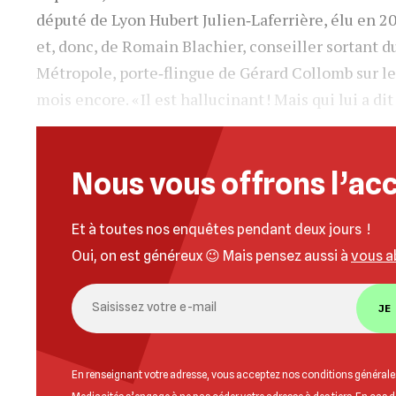
député de Lyon Hubert Julien‐Laferrière, élu en 2
et, donc, de Romain Blachier, conseiller sortant d
Métropole, porte‐flingue de Gérard Collomb sur les
mois encore. « Il est hallucinant ! Mais qui lui a dit
Nous vous offrons l’acc
Et à toutes nos enquêtes pendant deux jours !
Oui, on est généreux 😉 Mais pensez aussi à
vous a
JE
En renseignant votre adresse, vous acceptez nos
conditions générales