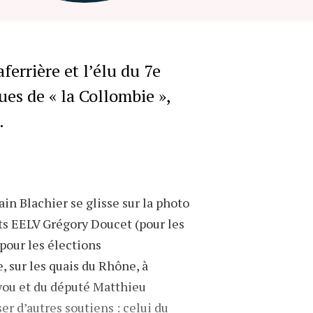
té Hubert Julien-Laferrière, ici aux côtés de
 Bayou, pendant la campagne des élections
pales de 2020. Photo :
errière et l’élu du 7e
iquand/Mediacités.
ues de « la Collombie »,
.
ain Blachier se glisse sur la photo
ats EELV Grégory Doucet (pour les
pour les élections
, sur les quais du Rhône, à
Bayou et du député Matthieu
ser d’autres soutiens : celui du