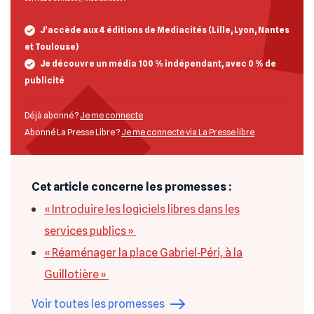
J’accède aux 4 éditions de Mediacités (Lille, Lyon, Nantes
et Toulouse)
Je découvre un média 100 % indépendant, avec 0 % de
publicité
Déjà abonné ?
Je me connecte
Abonné La Presse Libre ?
Je me connecte via La Presse libre
Cet article concerne les promesses :
« Introduire les logiciels libres dans les
services publics »
« Réaménager la place Gabriel‐Péri, à la
Guillotière »
Voir toutes les promesses