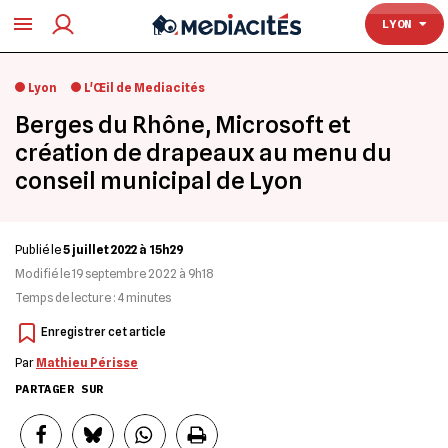
TOULOUSE
LYON
Lyon
L'Œil de Mediacités
Berges du Rhône, Microsoft et
création de drapeaux au menu du
conseil municipal de Lyon
Publié le
5 juillet 2022 à 15h29
Modifié le
19 septembre 2022 à 9h18
Temps de lecture :
4
minutes
Par
Mathieu Périsse
PARTAGER SUR