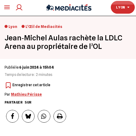
TOULOUSE
LYON
Lyon
L'Œil de Mediacités
Jean‐Michel Aulas rachète la LDLC
Arena au propriétaire de l’OL
Publié le
6 juin 2024 à 15h04
Temps de lecture :
2
minutes
Par
Mathieu Périsse
PARTAGER SUR