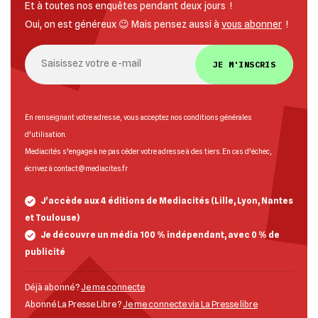
Et à toutes nos enquêtes pendant deux jours !
Oui, on est généreux 😉 Mais pensez aussi à
vous abonner
!
JE M'INSCRIS
En renseignant votre adresse, vous acceptez nos
conditions générales
d’utilisation
.
Mediacités s’engage à ne pas céder votre adresse à des tiers. En cas d’échec,
écrivez à
contact@mediacites.fr
J’accède aux 4 éditions de Mediacités (Lille, Lyon, Nantes
et Toulouse)
Je découvre un média 100 % indépendant, avec 0 % de
publicité
Déjà abonné ?
Je me connecte
Abonné La Presse Libre ?
Je me connecte via La Presse libre