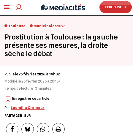
TOULOUSE
TOULOUSE
Toulouse
Municipales 2026
Prostitution à Toulouse : la gauche
présente ses mesures, la droite
sèche le débat
Publié le
26 février 2026 à 14h32
Modifié le
26 février 2026 à 20h37
Temps de lecture :
3
minutes
Par
Ludmilla Cremoux
PARTAGER SUR