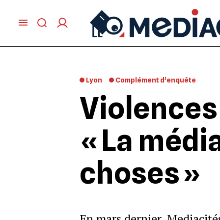
Lyon
Complément d’enquête
Violences 
« La média
choses »
En mars dernier, Mediacité