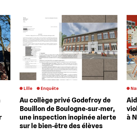
Lille
Enquête
Na
a
Au collège privé Godefroy de
Aid
Bouillon de Boulogne‐sur‐mer,
vio
r
une inspection inopinée alerte
à 
sur le bien‐être des élèves