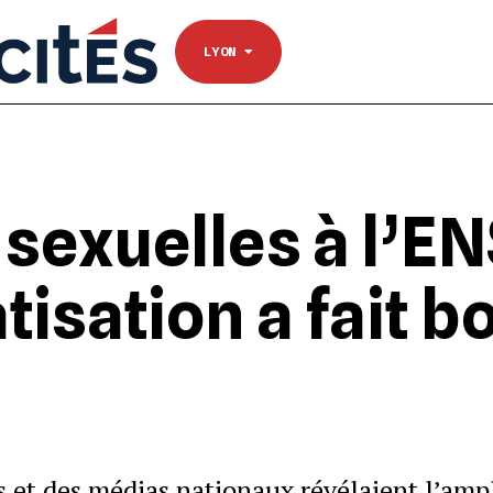
NANTES
Se connecter
TOULOUSE
LYON
sexuelles à l’EN
tisation a fait b
s et des médias nationaux révélaient l’am