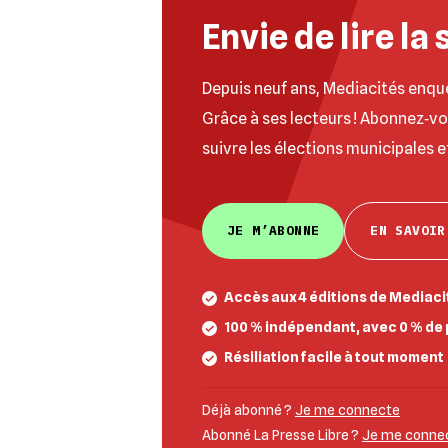
Envie de lire la 
Depuis neuf ans, Mediacités enqu
Grâce à ses lecteurs ! Abonnez‐v
suivre les élections municipales e
JE M’ABONNE
EN SAVOIR
Accès aux 4 éditions de Mediacit
100 % indépendant, avec 0 % de 
Résiliation facile à tout moment
Déjà abonné ?
Je me connecte
Abonné La Presse Libre ?
Je me connect