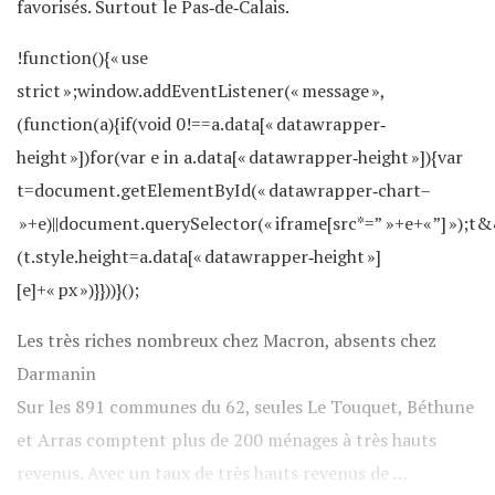
favorisés. Surtout le Pas‐de‐Calais.
!function(){« use
strict »;window.addEventListener(« message »,
(function(a){if(void 0!==a.data[« datawrapper‐
height »])for(var e in a.data[« datawrapper‐height »]){var
t=document.getElementById(« datawrapper‐chart–
»+e)||document.querySelector(« iframe[src*=” »+e+« ”] »);t
(t.style.height=a.data[« datawrapper‐height »]
[e]+« px »)}}))}();
Les très riches nombreux chez Macron, absents chez
Darmanin
Sur les 891 communes du 62, seules Le Touquet, Béthune
et Arras comptent plus de 200 ménages à très hauts
revenus. Avec un taux de très hauts revenus de …