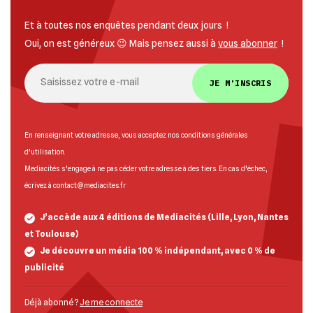
Et à toutes nos enquêtes pendant deux jours !
Oui, on est généreux 😉 Mais pensez aussi à
vous abonner
!
JE M'INSCRIS
En renseignant votre adresse, vous acceptez nos
conditions générales
d’utilisation
.
Mediacités s’engage à ne pas céder votre adresse à des tiers. En cas d’échec,
écrivez à
contact@mediacites.fr
J’accède aux 4 éditions de Mediacités (Lille, Lyon, Nantes
et Toulouse)
Je découvre un média 100 % indépendant, avec 0 % de
publicité
Déjà abonné ?
Je me connecte