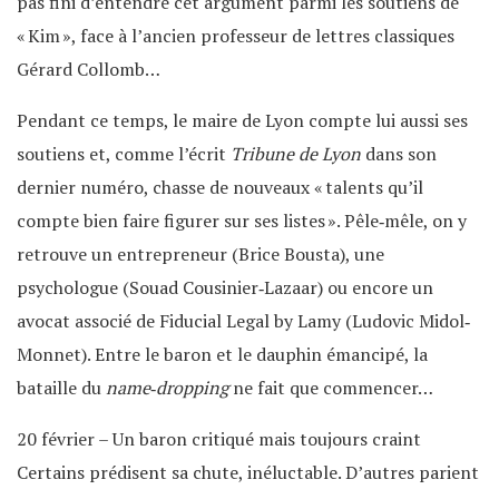
pas fini d’entendre cet argument parmi les soutiens de
« Kim », face à l’ancien professeur de lettres classiques
Gérard Collomb…
Pendant ce temps, le maire de Lyon compte lui aussi ses
soutiens et, comme l’écrit
Tribune de Lyon
dans son
dernier numéro, chasse de nouveaux « talents qu’il
compte bien faire figurer sur ses listes ». Pêle‐mêle, on y
retrouve un entrepreneur (Brice Bousta), une
psychologue (Souad Cousinier‐Lazaar) ou encore un
avocat associé de Fiducial Legal by Lamy (Ludovic Midol‐
Monnet). Entre le baron et le dauphin émancipé, la
bataille du
name‐dropping
ne fait que commencer…
20 février – Un baron critiqué mais toujours craint
Certains prédisent sa chute, inéluctable. D’autres parient