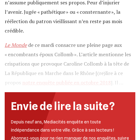
n’assume publiquement ses propos. Peur d’injurier
l’avenir. Jugée « pathétique » ou « consternante », la
réélection du patron vieillissant n’en reste pas mois
crédible.
Le Monde
de ce mardi consacre une pleine page aux
« encombrants époux Collomb ». L’article mentionne les
crispations que provoque Caroline Collomb à la tête de
La République en Marche dans le Rhône [(re)lire à ce
propos
notre enquête publiée en octobre 2018
]. Il …
Envie de lire la suite ?
Depuis neuf ans, Mediacités enquête en toute
indépendance dans votre ville. Grâce à ses lecteurs !
Abonnez‐vous pour ne rien manquer de nos enquêtes, suivre