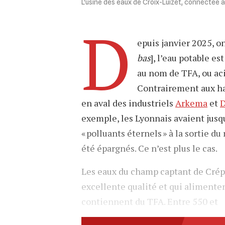
L'usine des eaux de Croix-Luizet, connectée 
D
epuis janvier 2025, on 
bas
], l’eau potable 
au nom de TFA, ou aci
Contrairement aux ha
en aval des industriels
Arkema
et
D
exemple, les Lyonnais avaient jusq
« polluants éternels » à la sortie du
été épargnés. Ce n’est plus le cas.
Les eaux du champ captant de Crép
excellente qualité et qui alimenten
contiennent du TFA. Entre 550 et