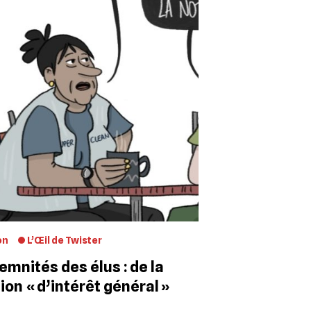
on
L’Œil de Twister
emnités des élus : de la
ion « d’intérêt général »