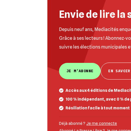
Envie de lire la 
Depuis neuf ans, Mediacités enqu
Grâce à ses lecteurs ! Abonnez‐v
suivre les élections municipales e
JE M’ABONNE
EN SAVOIR
Accès aux 4 éditions de Mediacit
100 % indépendant, avec 0 % de 
Résiliation facile à tout moment
Déjà abonné ?
Je me connecte
Abonné La Presse Libre ?
Je me connect