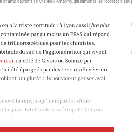
au champ captant de Crépieux-Charmy, qui alimente les robinets d'eau 
en a la triste certitude : à Lyon aussi [
lire plus
est contaminée par au moins un PFAS qui répond
de trifluoroacétique pour les chimistes.
bitants du sud de l’agglomération qui vivent
aikin
, du côté de Givors ou Solaize par
u’ici été épargnés par des teneurs élevées en
 robinet. Ou plutôt : ils pouvaient penser avoir
ieux‐Charmy, jusqu’ici réputées d’une
t la quasi‐totalité de la métropole de Lyon,