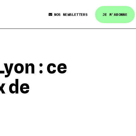
NOS NEWSLETTERS
JE M’ABONNE
yon : ce
x de