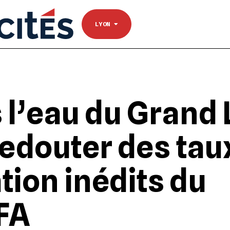
NANTES
Se connecter
TOULOUSE
LYON
l’eau du Grand L
 redouter des tau
tion inédits du
TFA