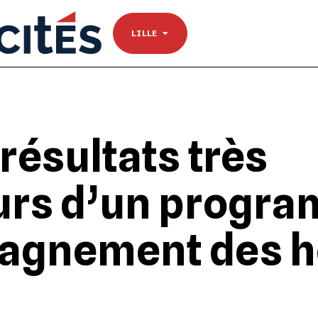
NANTES
Se connecter
TOULOUSE
LILLE
s résultats très
urs d’un progr
agnement des 