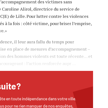
pas d’accompagnement des victimes sans
aroline Alirol, directrice du service de
CJE) de Lille. Pour lutter contre les violences
és à la fois : côté victime, pour briser l’emprise,
e. »
dence, il leur aura fallu du temps pour
a mise en place de mesures d’accompagnement –
tion des hommes violents est toute récente… et
ncourageant : l’action renforcée aupr …
suite ?
ête en toute indépendance dans votre ville.
ous pour ne rien manquer de nos enquêtes,