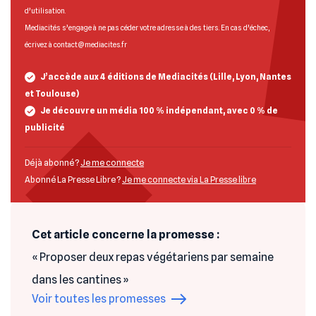
d’utilisation
.
Mediacités s’engage à ne pas céder votre adresse à des tiers. En cas d’échec,
écrivez à
contact@mediacites.fr
J’accède aux 4 éditions de Mediacités (Lille, Lyon, Nantes
et Toulouse)
Je découvre un média 100 % indépendant, avec 0 % de
publicité
Déjà abonné ?
Je me connecte
Abonné La Presse Libre ?
Je me connecte via La Presse libre
Cet article concerne la promesse :
« Proposer deux repas végétariens par semaine
dans les cantines »
Voir toutes les promesses