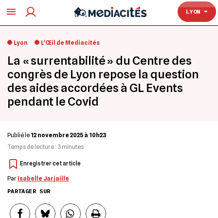
TOULOUSE
LYON
Lyon
L'Œil de Mediacités
La « surrentabilité » du Centre des
congrès de Lyon repose la question
des aides accordées à GL Events
pendant le Covid
Publié le
12 novembre 2025 à 10h23
Temps de lecture :
3
minutes
Par
Isabelle Jarjaille
PARTAGER SUR