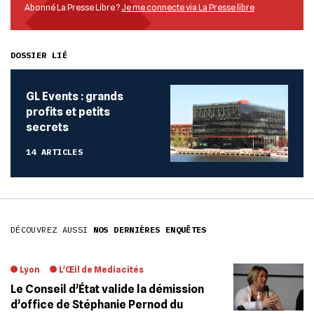
Abonné La Presse Libre ?
Je me connecte via La Presse libre
DOSSIER LIÉ
GL Events : grands
profits et petits
secrets
14 ARTICLES
DÉCOUVREZ AUSSI
NOS DERNIÈRES ENQUÊTES
Lyon
L'Œil de Mediacités
Le Conseil d’État valide la démission
d’office de Stéphanie Pernod du