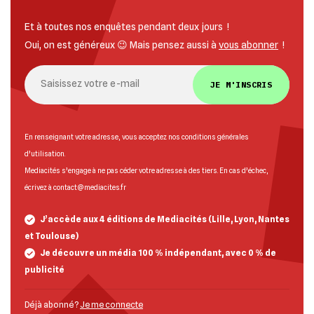
Et à toutes nos enquêtes pendant deux jours !
Oui, on est généreux 😉 Mais pensez aussi à
vous abonner
!
JE M'INSCRIS
En renseignant votre adresse, vous acceptez nos
conditions générales
d’utilisation
.
Mediacités s’engage à ne pas céder votre adresse à des tiers. En cas d’échec,
écrivez à
contact@mediacites.fr
J’accède aux 4 éditions de Mediacités (Lille, Lyon, Nantes
et Toulouse)
Je découvre un média 100 % indépendant, avec 0 % de
publicité
Déjà abonné ?
Je me connecte