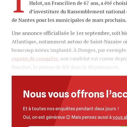
Hulot, un Francilien de 67 ans, a été choi
d’investiture du Rassemblement national 
de Nantes pour les municipales de mars prochain.
Une annonce officialisée le 1er septembre, soit b
Atlantique, notamment autour de Saint‐Nazaire où 
beaucoup mieux implanté. À Donges, par exemple, 
espoirs de conquête
, son candidat est connu depui
Bouchet, le patron du RN dans le département.
Nous vous offrons l’acc
Et à toutes nos enquêtes pendant deux jours !
Oui, on est généreux 😉 Mais pensez aussi à
vous a