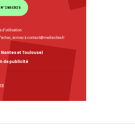
 M'INSCRIS
 d’utilisation
.
d’échec, écrivez à
contact@mediacites.fr
, Nantes et Toulouse)
% de publicité
bre