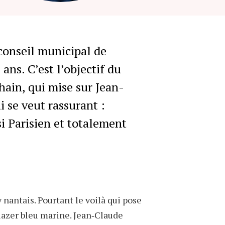
-candidat du RN à Nantes, posant à un arrêt
mway. Photo : RN de Loire-Atlantique
 conseil municipal de
ans. C’est l’objectif du
ain, qui mise sur Jean-
i se veut rassurant :
i Parisien et totalement
nantais. Pourtant le voilà qui pose
blazer bleu marine. Jean‐Claude