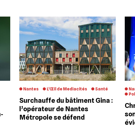
Nantes
L'Œil de Mediacités
Santé
Na
Pol
Surchauffe du bâtiment Gina :
s
Chr
l’opérateur de Nantes
n‐
son
Métropole se défend
év