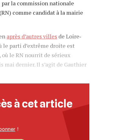
si par la commission nationale
(RN) comme candidat à la mairie
ien
après d’autres villes
de Loire‐
le parti d’extrême droite est
où le RN nourrit de sérieux
s mai dernier. Il s’agit de Gauthier
ès à cet article
bonner
!