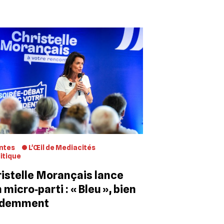
ntes
L'Œil de Mediacités
itique
istelle Morançais lance
 micro‐parti : « Bleu », bien
idemment