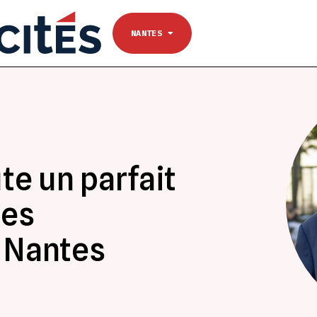
NANTES
Se connecter
TOULOUSE
NANTES
te un parfait
les
 Nantes