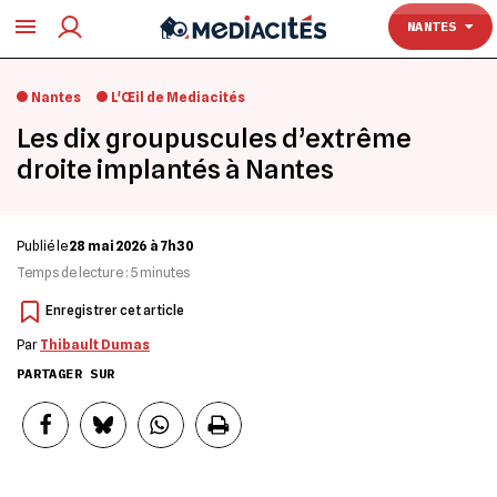
TOULOUSE
NANTES
Nantes
L'Œil de Mediacités
Les dix groupuscules d’extrême
droite implantés à Nantes
Publié le
28 mai 2026 à 7h30
Temps de lecture :
5
minutes
Par
Thibault Dumas
PARTAGER SUR