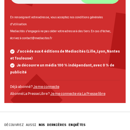
En renseignant votre adresse, vous acceptez nos
conditions générales
d’utilisation
.
Mediacités s’engage à ne pas céder votre adresse à des tiers. En cas d’échec,
écrivez à
contact@mediacites.fr
J’accède aux 4 éditions de Mediacités (Lille, Lyon, Nantes
et Toulouse)
Je découvre un média 100 % indépendant, avec 0 % de
publicité
Déjà abonné ?
Je me connecte
Abonné La Presse Libre ?
Je me connecte via La Presse libre
DÉCOUVREZ AUSSI
NOS DERNIÈRES ENQUÊTES