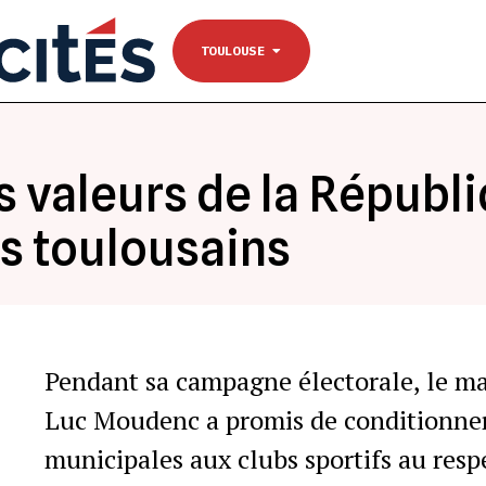
NANTES
Se connecter
TOULOUSE
TOULOUSE
 valeurs de la Républi
ts toulousains
Pendant sa campagne électorale, le m
Luc Moudenc a promis de conditionner
municipales aux clubs sportifs au respe