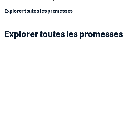
Explorer toutes les promesses
Explorer toutes les promesses
Dans son programme pour les élections
municipales de juin 2020, Jean‐Luc Moudenc a
multiplié les promesses. Nous en avons recensé
302 au total. Aidez nos journalistes à vérifier si ces
engagements sont tenus.
Tout
Mairie
Métropole