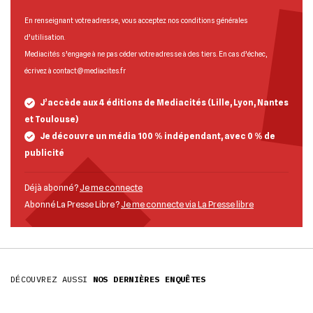
En renseignant votre adresse, vous acceptez nos
conditions générales
d’utilisation
.
Mediacités s’engage à ne pas céder votre adresse à des tiers. En cas d’échec,
écrivez à
contact@mediacites.fr
J’accède aux 4 éditions de Mediacités (Lille, Lyon, Nantes
et Toulouse)
Je découvre un média 100 % indépendant, avec 0 % de
publicité
Déjà abonné ?
Je me connecte
Abonné La Presse Libre ?
Je me connecte via La Presse libre
DÉCOUVREZ AUSSI
NOS DERNIÈRES ENQUÊTES