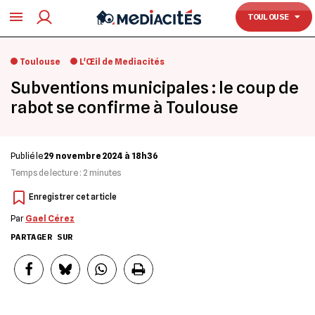
TOULOUSE
TOULOUSE
Toulouse
L'Œil de Mediacités
Subventions municipales : le coup de
rabot se confirme à Toulouse
Publié le
29 novembre 2024 à 18h36
Temps de lecture :
2
minutes
Par
Gael Cérez
PARTAGER SUR