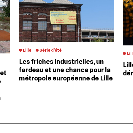
Lille
Série d'été
Lil
Les friches industrielles, un
Lil
fardeau et une chance pour la
 et
dém
métropole européenne de Lille
e
n