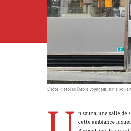
L'hôtel 4 étoiles l'Arbre voyageur, sur le boul
U
n sauna, une salle de 
cette ambiance luxueu
Baroeul, que logeront 