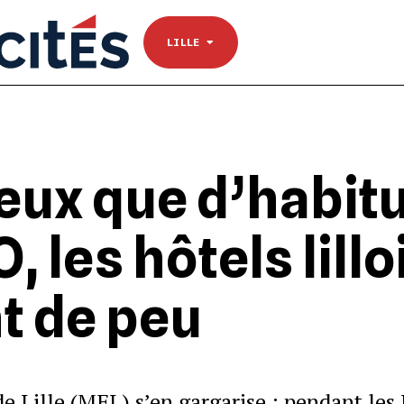
NANTES
Se connecter
TOULOUSE
LILLE
eux que d’habitu
, les hôtels lillo
t de peu
 Lille (MEL) s’en gargarise : pendant les