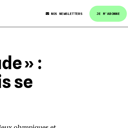
NOS NEWSLETTERS
JE M’ABONNE
de » :
is se
 Jeux olympiques et