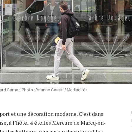
evard Carnot. Photo : Brianne Cousin / Mediacités.
sport et une décoration moderne. C’est dans
se, à l’hôtel 4 étoiles Mercure de Marcq‐en‐
les basketteurs français qui disputeront les