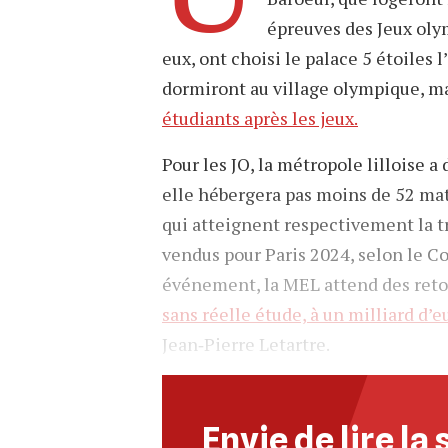
épreuves des Jeux oly
eux, ont choisi le palace 5 étoiles 
dormiront au village olympique, 
étudiants après les jeux.
Pour les JO, la métropole lilloise a 
elle hébergera pas moins de 52 mat
qui atteignent respectivement la tr
vendus pour Paris 2024, selon le Co
événement, la MEL attend des ret
sans réelle étude, à un milliard d’e
Jean‐Pierre Letartre.
Envie de lire la 