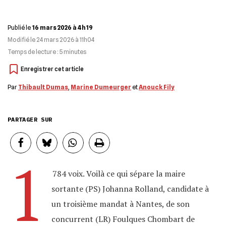
Publié le
16 mars 2026 à 4h19
Modifié le
24 mars 2026 à 11h04
Temps de lecture :
5
minutes
Par
Thibault Dumas
,
Marine Dumeurger
et
Anouck Fily
PARTAGER SUR
1
784 voix. Voilà ce qui sépare la maire
sortante (PS) Johanna Rolland, candidate à
un troisième mandat à Nantes, de son
concurrent (LR) Foulques Chombart de