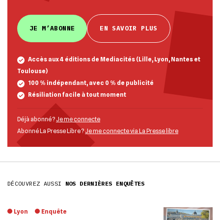
JE M’ABONNE
EN SAVOIR PLUS
Accès aux 4 éditions de Mediacités (Lille, Lyon, Nantes et
Toulouse)
100 % indépendant, avec 0 % de publicité
Résiliation facile à tout moment
Déjà abonné ?
Je me connecte
Abonné La Presse Libre ?
Je me connecte via La Presse libre
DÉCOUVREZ AUSSI
NOS DERNIÈRES ENQUÊTES
Lyon
Enquête