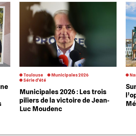
Toulouse
Municipales 2026
Na
Série d'été
gne
Sur
Municipales 2026 : Les trois
l’o
piliers de la victoire de Jean‐
s
Mé
Luc Moudenc