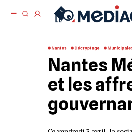
Nantes
Décryptage
Municipale
Nantes Mé
et les affr
gouverna
Ce vendredi 3 avril, la soc