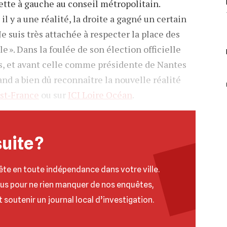
nette à gauche au conseil métropolitain.
l y a une réalité, la droite a gagné un certain
suis très attachée à respecter la place des
 ». Dans la foulée de son élection officielle
, et avant celle comme présidente de Nantes
and a bien dû reconnaître la nouvelle réalité
st‐France
ou sur
ICI Loire Océan
.
suite ?
ête en toute indépendance dans votre ville.
ous pour ne rien manquer de nos enquêtes,
t soutenir un journal local d’investigation.