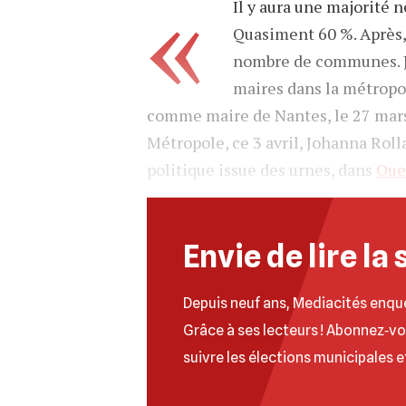
«
Il y aura une majorité 
Quasiment 60 %. Après, i
nombre de communes. Je 
maires dans la métropole
comme maire de Nantes, le 27 mars
Métropole, ce 3 avril, Johanna Roll
politique issue des urnes, dans
Oue
Envie de lire la 
Depuis neuf ans, Mediacités enqu
Grâce à ses lecteurs ! Abonnez‐v
suivre les élections municipales e