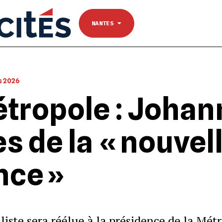
NANTES
Se connecter
TOULOUSE
NANTES
s 2026
tropole : Johan
es de la « nouvel
nce »
ialiste sera réélue à la présidence de la Mé