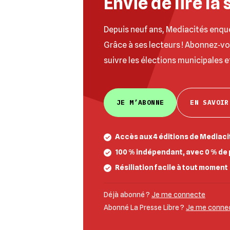
Envie de lire la 
Depuis neuf ans, Mediacités enqu
Grâce à ses lecteurs ! Abonnez‐v
suivre les élections municipales e
JE M’ABONNE
EN SAVOIR
Accès aux 4 éditions de Mediacit
100 % indépendant, avec 0 % de 
Résiliation facile à tout moment
Déjà abonné ?
Je me connecte
Abonné La Presse Libre ?
Je me connect