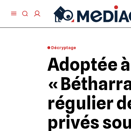
Décryptage
Adoptée à 
« Bétharra
régulier 
privés sou