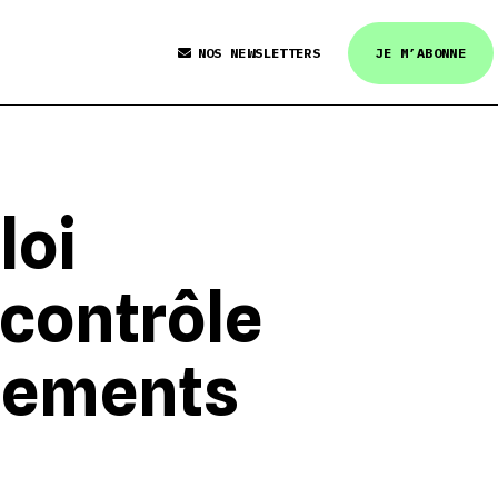
NOS NEWSLETTERS
JE M’ABONNE
loi
 contrôle
ssements