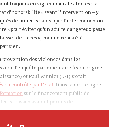
nt toujours en vigueur dans les textes ; la
cat d’honorabilité » avant l’intervention – y
uprès de mineurs ; ainsi que l’interconnexion
aire « pour éviter qu’un adulte dangereux passe
laisser de traces », comme cela a été
parisien.
la prévention des violences dans les
ssion d’enquête parlementaire à son origine,
aissance) et Paul Vannier (LFI) s’était
s du contrôle par l’Etat
. Dans la droite ligne
nformation
sur le financement public de
 leurs travaux avaient permis de …