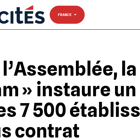
NANTES
Se connecter
TOULOUSE
FRANCE
l’Assemblée, la 
m » instaure un
des 7 500 établi
s contrat