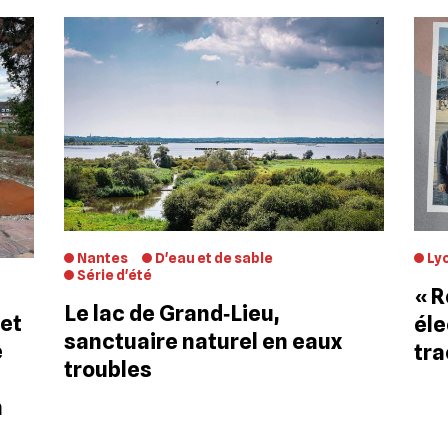
Ly
Nantes
D'eau et de sable
Série d'été
« R
Le lac de Grand‐Lieu,
 et
éle
sanctuaire naturel en eaux
e
tra
troubles
n