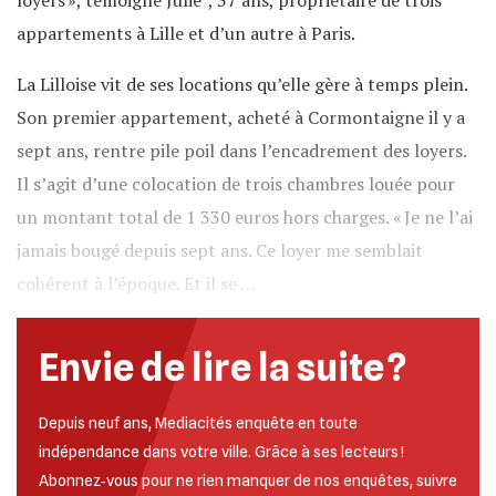
loyers », témoigne Julie*, 37 ans, propriétaire de trois
appartements à Lille et d’un autre à Paris.
La Lilloise vit de ses locations qu’elle gère à temps plein.
Son premier appartement, acheté à Cormontaigne il y a
sept ans, rentre pile poil dans l’encadrement des loyers.
Il s’agit d’une colocation de trois chambres louée pour
un montant total de 1 330 euros hors charges. « Je ne l’ai
jamais bougé depuis sept ans. Ce loyer me semblait
cohérent à l’époque. Et il se …
Envie de lire la suite ?
Depuis neuf ans, Mediacités enquête en toute
indépendance dans votre ville. Grâce à ses lecteurs !
Abonnez‐vous pour ne rien manquer de nos enquêtes, suivre