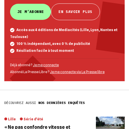
JE M’ABONNE
EN SAVOIR PLUS
Accès aux 4 éditions de Mediacités (Lille, Lyon, Nantes et
Toulouse)
100 % indépendant, avec 0 % de publicité
Résiliation facile à tout moment
Déjà abonné ?
Je me connecte
Abonné La Presse Libre ?
Je me connecte via La Presse libre
DÉCOUVREZ AUSSI
NOS DERNIÈRES ENQUÊTES
Lille
Série d'été
« Ne pas confondre vitesse et