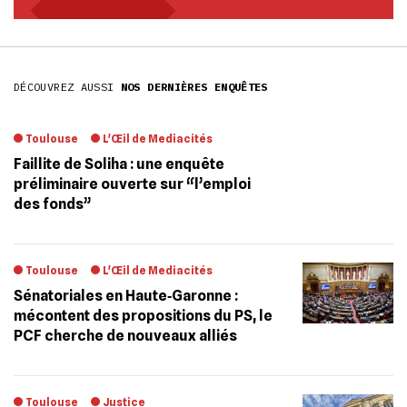
DÉCOUVREZ AUSSI
NOS DERNIÈRES ENQUÊTES
Toulouse
L'Œil de Mediacités
Faillite de Soliha : une enquête
préliminaire ouverte sur “l’emploi
des fonds”
Toulouse
L'Œil de Mediacités
Sénatoriales en Haute‐Garonne :
mécontent des propositions du PS, le
PCF cherche de nouveaux alliés
Toulouse
Justice