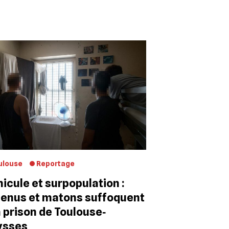
ulouse
Reportage
icule et surpopulation :
enus et matons suffoquent
a prison de Toulouse‐
ysses