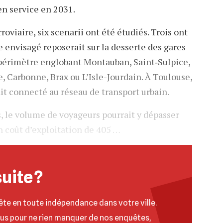
en service en 2031.
oviaire, six scenarii ont été étudiés. Trois ont
 envisagé reposerait sur la desserte des gares
 périmètre englobant Montauban, Saint‐Sulpice,
, Carbonne, Brax ou L’Isle-Jourdain. À Toulouse,
ait connecté au réseau de transport urbain.
s, le volume de voyageurs pourrait y dépasser
un coût d’exploitation de 405 …
suite ?
ête en toute indépendance dans votre ville.
ous pour ne rien manquer de nos enquêtes,