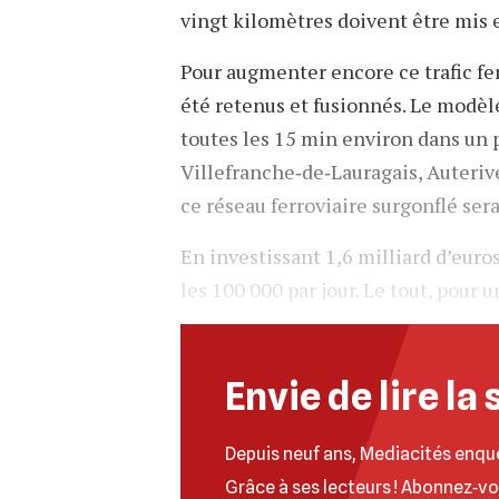
vingt kilomètres doivent être mis 
Pour augmenter encore ce trafic ferr
été retenus et fusionnés. Le modèle
toutes les 15 min environ dans un
Villefranche‐de‐Lauragais, Auterive
ce réseau ferroviaire surgonflé ser
En investissant 1,6 milliard d’euro
les 100 000 par jour. Le tout, pour 
Envie de lire la 
Depuis neuf ans, Mediacités enqu
Grâce à ses lecteurs ! Abonnez‐v