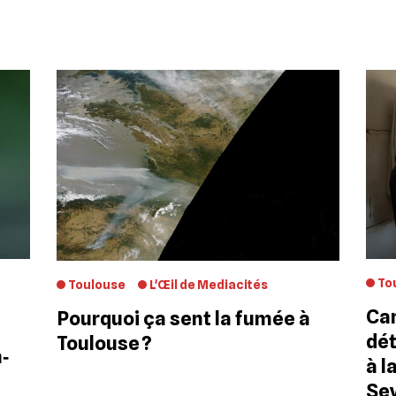
To
Toulouse
L'Œil de Mediacités
Can
Pourquoi ça sent la fumée à
s
dét
Toulouse ?
n‐
à l
Se