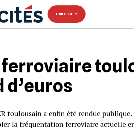
NANTES
Se connecter
TOULOUSE
TOULOUSE
 ferroviaire tou
rd d’euros
ER toulousain a enfin été rendue publique.
ler la fréquentation ferroviaire actuelle e