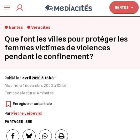
TOULOUSE
NANTES
Nantes
Veracités
Que font les villes pour protéger les
femmes victimes de violences
pendant le confinement ?
Publié le
1 avril 2020 à 16h31
Modifié le
4 novembre 2020 à 10h55
Temps de lecture :
4
minutes
Par
Pierre Leibovici
PARTAGER SUR