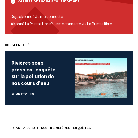
Résiliation facile à tout moment
Déjà abonné ?
Je me connecte
Abonné La Presse Libre ?
Je me connecte via La Presse libre
DOSSIER LIÉ
Rivières sous
pression : enquête
sur la pollution de
nos cours d’eau
9 ARTICLES
DÉCOUVREZ AUSSI
NOS DERNIÈRES ENQUÊTES