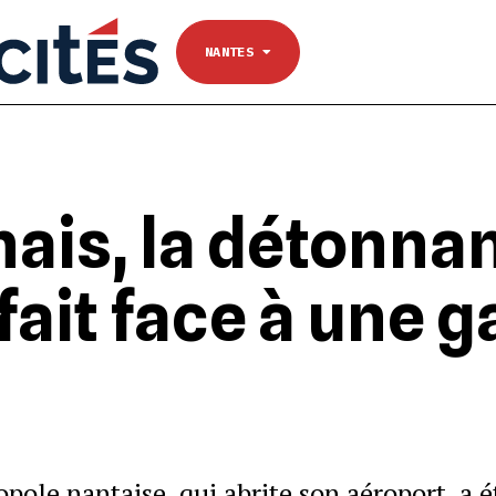
NANTES
Se connecter
TOULOUSE
NANTES
ais, la détonna
fait face à une 
opole nantaise, qui abrite son aéroport, a