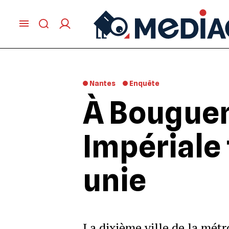
Nantes
Enquête
À Bouguen
Impériale 
unie
La dixième ville de la métr