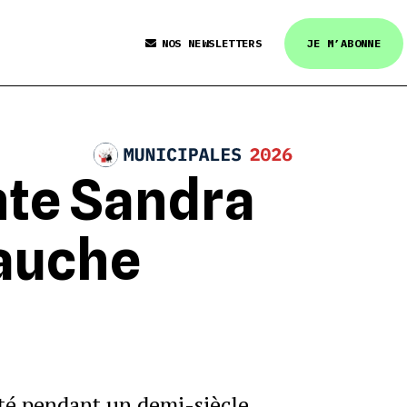
NOS NEWSLETTERS
JE M’ABONNE
nte Sandra
gauche
 été pendant un demi-siècle