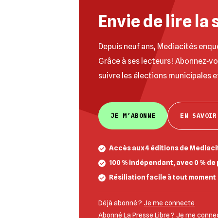
Envie de lire la 
Depuis neuf ans, Mediacités enqu
Grâce à ses lecteurs ! Abonnez‐v
suivre les élections municipales e
JE M’ABONNE
EN SAVOIR
Accès aux 4 éditions de Mediacit
100 % indépendant, avec 0 % de 
Résiliation facile à tout moment
Déjà abonné ?
Je me connecte
Abonné La Presse Libre ?
Je me connect