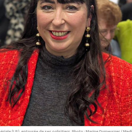
iale (LR), entourée de ses colisitiers. Photo : Marine Dumeurger / Med