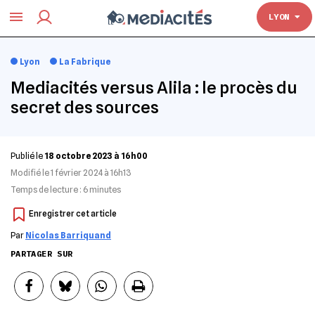
TOULOUSE
LYON
Lyon
La Fabrique
Mediacités versus Alila : le procès du
secret des sources
Publié le
18 octobre 2023 à 16h00
Modifié le
1 février 2024 à 16h13
Temps de lecture :
6
minutes
Par
Nicolas Barriquand
PARTAGER SUR