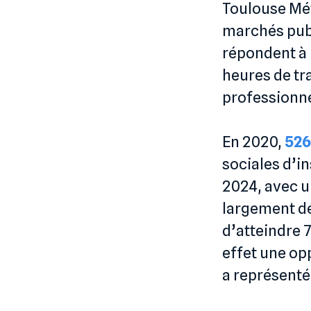
Toulouse Mét
marchés publ
répondent à 
heures de tra
professionne
En 2020,
526
sociales d’i
2024, avec u
largement d
d’atteindre 
effet une op
a représenté,