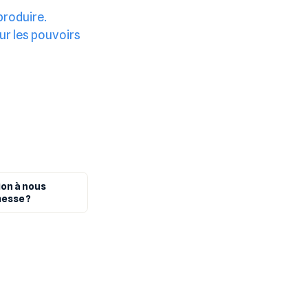
 produire.
ur les pouvoirs
ion à nous
messe ?