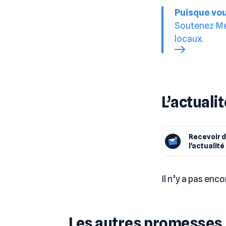
Puisque vou
Soutenez Med
locaux.
L’actuali
Recevoir d
l'actualit
Il n’y a pas enc
Les autres promesses