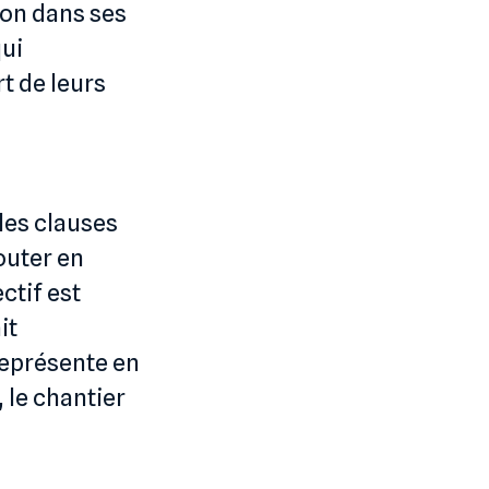
ion dans ses
qui
t de leurs
les clauses
outer en
ctif est
it
représente en
 le chantier