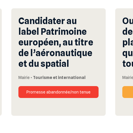
Candidater au
Ou
label Patrimoine
de
européen, au titre
pl
de l’aéronautique
qu
et du spatial
to
Mairie
•
Tourisme et international
Mairi
Promesse abandonnée/non tenue