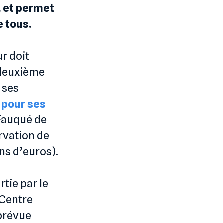
, et permet
e tous.
ur doit
a deuxième
 ses
x pour ses
 Fauqué de
rvation de
ons d’euros).
tie par le
 Centre
 prévue