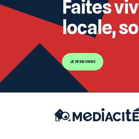
Faites viv
locale, s
JE M'ABONNE