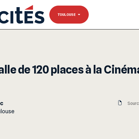
NANTES
Se connecter
TOULOUSE
TOULOUSE
alle de 120 places à la Ciné
nc
Sourc
ulouse