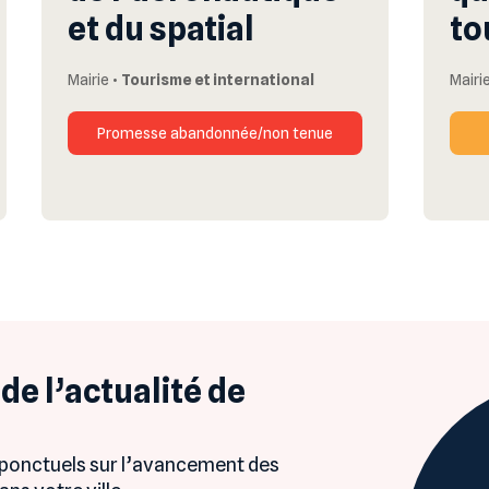
et du spatial
to
Mairie
•
Tourisme et international
Mairi
Promesse abandonnée/non tenue
de l’actualité de
 ponctuels sur l’avancement des