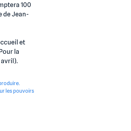
omptera 100
e de Jean-
ccueil et
Pour la
avril).
 produire.
ur les pouvoirs