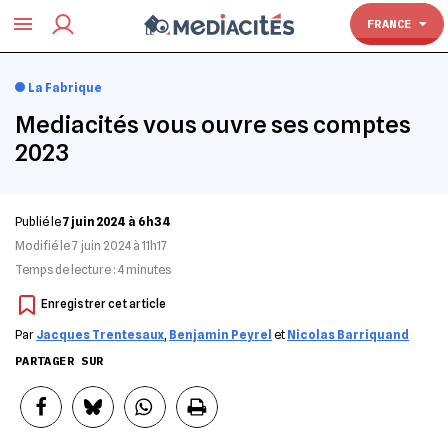
TOULOUSE
FRANCE
La Fabrique
Mediacités vous ouvre ses comptes
2023
Publié le
7 juin 2024 à 6h34
Modifié le
7 juin 2024 à 11h17
Temps de lecture :
4
minutes
Par
Jacques Trentesaux
,
Benjamin Peyrel
et
Nicolas Barriquand
PARTAGER SUR