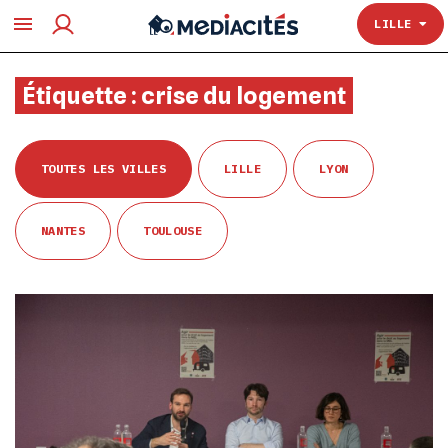
TOULOUSE
LILLE
Étiquette :
crise du logement
TOUTES LES VILLES
LILLE
LYON
NANTES
TOULOUSE