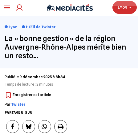
TOULOUSE
LYON
Lyon
L’Œil de Twister
La « bonne gestion » de la région
Auvergne‐Rhône‐Alpes mérite bien
un resto…
Publié le
9 décembre 2025 à 8h34
Temps de lecture :
2
minutes
Par
Twister
PARTAGER SUR